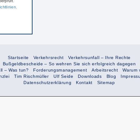
erprüft.
chtlinien
.
Startseite
Verkehrsrecht
Verkehrsunfall – Ihre Rechte
Bußgeldbescheide – So wehren Sie sich erfolgreich dagegen
ll – Was tun?
Forderungsmanagement
Arbeitsrecht
Warum 
nzlei
Tim Rischmüller
Ulf Seide
Downloads
Blog
Impress
Datenschutzerklärung
Kontakt
Sitemap