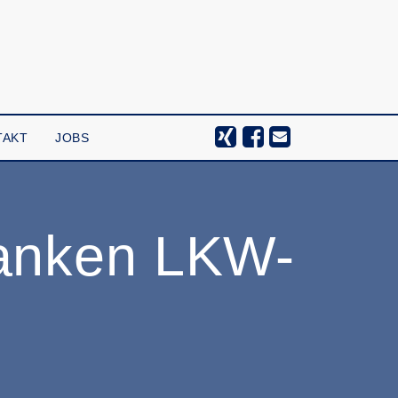
TAKT
JOBS
ranken LKW-